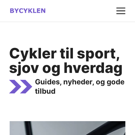
Hop
M
til
indhold
Cykler til sport,
sjov og hverdag
Guides, nyheder, og gode
tilbud