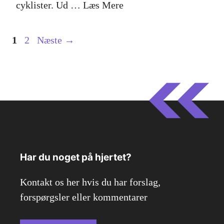
cyklister. Ud …
Læs Mere
Side
Side
1
2
Næste
→
Har du noget på hjertet?
Kontakt os her hvis du har forslag,
forspørgsler eller kommentarer